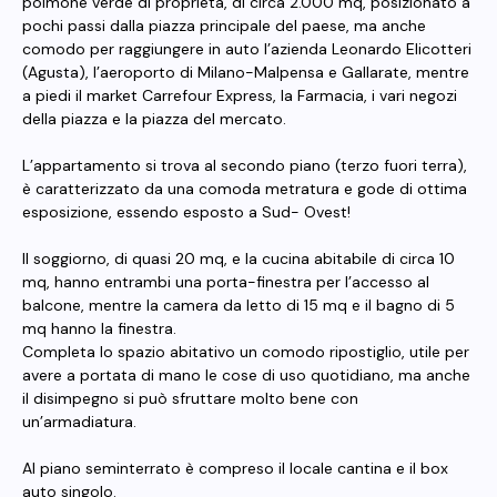
polmone verde di proprietà, di circa 2.000 mq, posizionato a
pochi passi dalla piazza principale del paese, ma anche
comodo per raggiungere in auto l’azienda Leonardo Elicotteri
(Agusta), l’aeroporto di Milano-Malpensa e Gallarate, mentre
a piedi il market Carrefour Express, la Farmacia, i vari negozi
della piazza e la piazza del mercato.
L’appartamento si trova al secondo piano (terzo fuori terra),
è caratterizzato da una comoda metratura e gode di ottima
esposizione, essendo esposto a Sud- Ovest!
Il soggiorno, di quasi 20 mq, e la cucina abitabile di circa 10
mq, hanno entrambi una porta-finestra per l’accesso al
balcone, mentre la camera da letto di 15 mq e il bagno di 5
mq hanno la finestra.
Completa lo spazio abitativo un comodo ripostiglio, utile per
avere a portata di mano le cose di uso quotidiano, ma anche
il disimpegno si può sfruttare molto bene con
un’armadiatura.
Al piano seminterrato è compreso il locale cantina e il box
auto singolo.