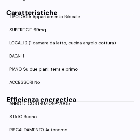
Caratteristiche
TIPOLOGIA Appartamento Bilocale
SUPERFICIE 69mq
LOCALI 2 (1 camere da letto, cucina angolo cottura)
BAGNI 1
PIANO Su due piani: terra e primo
ACCESSORI No
Efficienza energetica
ANNO DI COSTRUZIONE 2005
STATO Buono
RISCALDAMENTO Autonomo